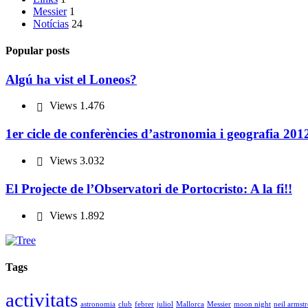
Messier
1
Notícias
24
Popular posts
Algú ha vist el Loneos?
Views
1.476
1er cicle de conferències d’astronomia i geografia 201
Views
3.032
El Projecte de l’Observatori de Portocristo: A la fi!!
Views
1.892
Tags
activitats
astronomia
club
febrer
juliol
Mallorca
Messier
moon night
neil armst