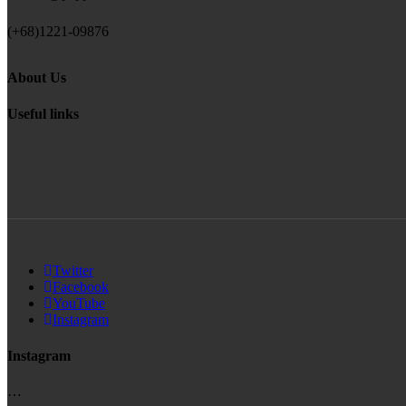
(+68)1221-09876
About Us
Useful links
Twitter
Facebook
YouTube
Instagram
Instagram
…