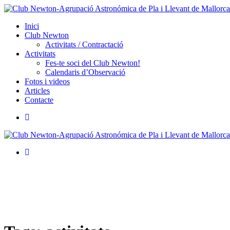
Inici
Club Newton
Activitats / Contractació
Activitats
Fes-te soci del Club Newton!
Calendaris d’Observació
Fotos i videos
Articles
Contacte