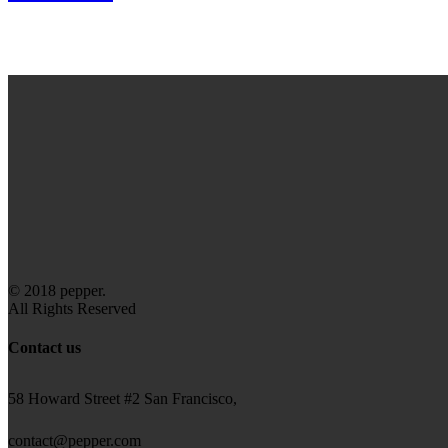
© 2018 pepper.
All Rights Reserved
Contact us
58 Howard Street #2 San Francisco,
contact@pepper.com