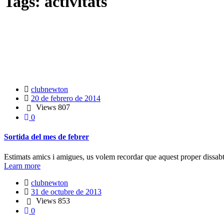
Tags: activitats
clubnewton
20 de febrero de 2014
Views
807
0
Sortida del mes de febrer
Estimats amics i amigues, us volem recordar que aquest proper dissabt
Learn more
clubnewton
31 de octubre de 2013
Views
853
0