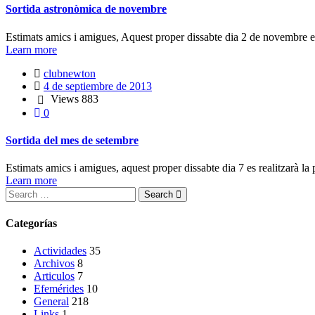
Sortida astronòmica de novembre
Estimats amics i amigues, Aquest proper dissabte dia 2 de novembre el
Learn more
clubnewton
4 de septiembre de 2013
Views
883
0
Sortida del mes de setembre
Estimats amics i amigues, aquest proper dissabte dia 7 es realitzarà la
Learn more
Search
Categorías
Actividades
35
Archivos
8
Articulos
7
Efemérides
10
General
218
Links
1