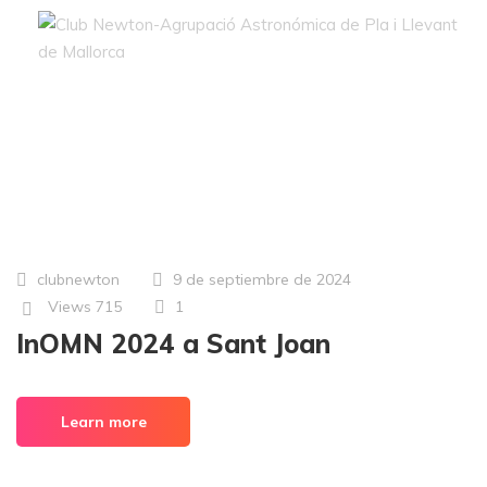
Author: clubnewton
clubnewton
9 de septiembre de 2024
Views
715
1
InOMN 2024 a Sant Joan
Learn more