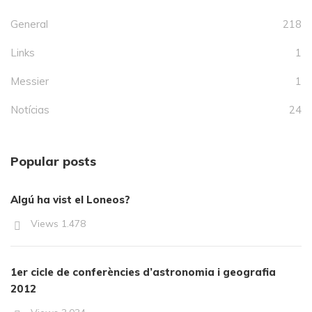
General
218
Links
1
Messier
1
Notícias
24
Popular posts
Algú ha vist el Loneos?
Views
1.478
1er cicle de conferències d’astronomia i geografia
2012