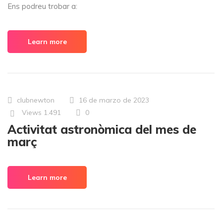
Ens podreu trobar a:
Learn more
clubnewton
16 de marzo de 2023
Views
1.491
0
Activitat astronòmica del mes de
març
Learn more