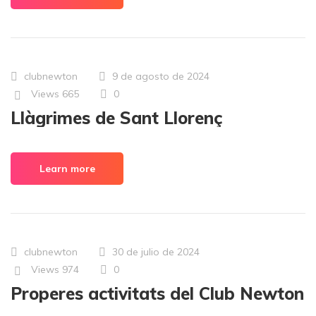
clubnewton
9 de agosto de 2024
Views
665
0
Llàgrimes de Sant Llorenç
Learn more
clubnewton
30 de julio de 2024
Views
974
0
Properes activitats del Club Newton