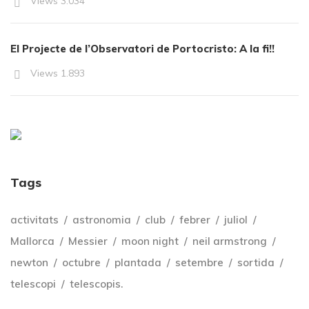
Views
3.034
El Projecte de l’Observatori de Portocristo: A la fi!!
Views
1.893
Tags
activitats
astronomia
club
febrer
juliol
Mallorca
Messier
moon night
neil armstrong
newton
octubre
plantada
setembre
sortida
telescopi
telescopis.