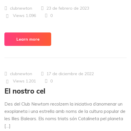
clubnewton
23 de febrero de 2023
Views
1.096
0
Learn more
clubnewton
17 de diciembre de 2022
Views
1.201
0
El nostro cel
Des del Club Newtom recolzem la iniciativa d’anomenar un
exoplaneta i una estrella amb noms de la cultura popular de
les Illes Balears. Els noms triats són Catalineta pel planeta
[…]