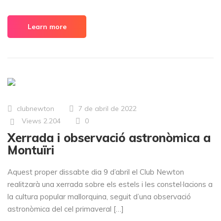
Learn more
clubnewton
7 de abril de 2022
Views
2.204
0
Xerrada i observació astronòmica a
Montuïri
Aquest proper dissabte dia 9 d’abril el Club Newton
realitzarà una xerrada sobre els estels i les constel·lacions a
la cultura popular mallorquina, seguit d’una observació
astronòmica del cel primaveral […]