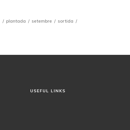
e
plantada
setembre
sortida
USEFUL LINKS