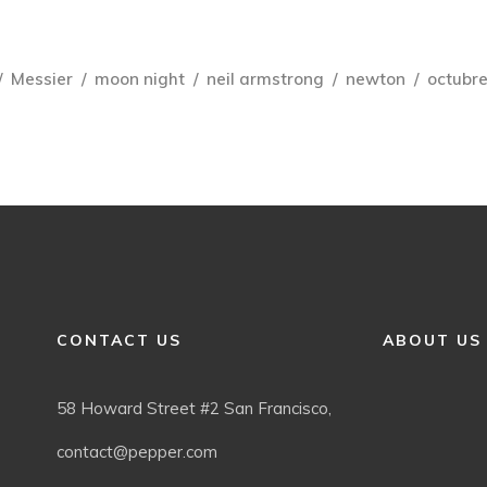
Messier
moon night
neil armstrong
newton
octubr
CONTACT US
ABOUT US
58 Howard Street #2 San Francisco,
contact@pepper.com