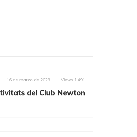
Views
1.491
16 de marzo de 2023
tivitats del Club Newton