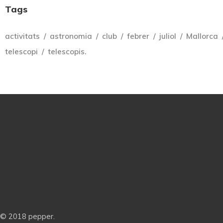
Tags
activitats
astronomia
club
febrer
juliol
Mallorca
telescopi
telescopis.
© 2018 pepper.