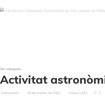
Blog
Inici
Club Newton
Activitats
Fotos i videos
Sin categoría
Activitat astronòm
Views
1.491
0
clubnewton
16 de marzo de 2023