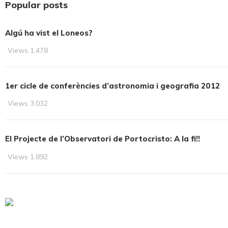
Popular posts
Algú ha vist el Loneos?
Views
1.478
1er cicle de conferències d’astronomia i geografia 2012
Views
3.032
El Projecte de l’Observatori de Portocristo: A la fi!!
Views
1.892