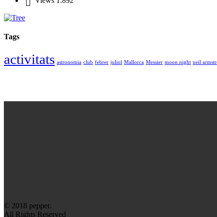
Views
1.892
Tags
activitats
astronomia
club
febrer
juliol
Mallorca
Messier
moon night
neil armst
© 2018 pepper.
All Rights Reserved