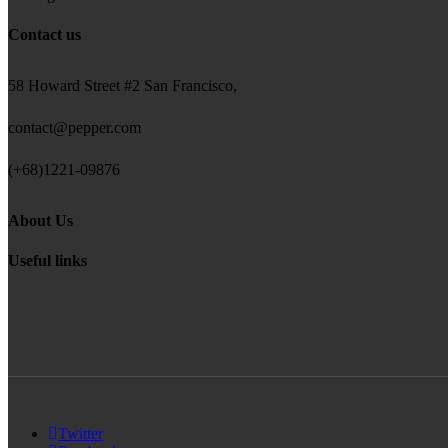
Contact us
58 Howard Street #2 San Francisco,
contact@pepper.com
(+68)1221-09876
About Us
Useful links
Twitter