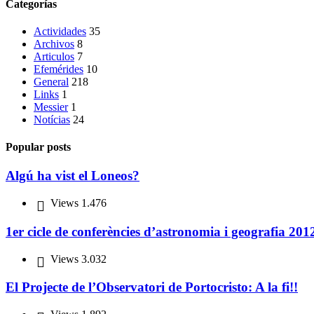
Categorías
Actividades
35
Archivos
8
Articulos
7
Efemérides
10
General
218
Links
1
Messier
1
Notícias
24
Popular posts
Algú ha vist el Loneos?
Views
1.476
1er cicle de conferències d’astronomia i geografia 201
Views
3.032
El Projecte de l’Observatori de Portocristo: A la fi!!