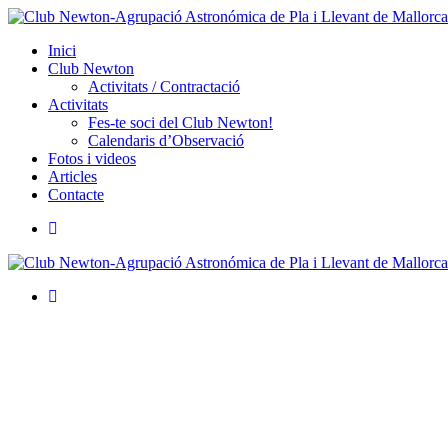
Inici
Club Newton
Activitats / Contractació
Activitats
Fes-te soci del Club Newton!
Calendaris d’Observació
Fotos i videos
Articles
Contacte