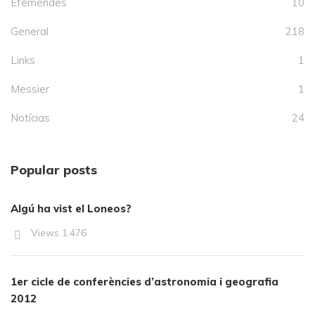
Efemérides
10
General
218
Links
1
Messier
1
Notícias
24
Popular posts
Algú ha vist el Loneos?
Views
1.476
1er cicle de conferències d’astronomia i geografia
2012