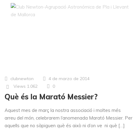
Tags: Messier
clubnewton
4 de marzo de 2014
Views
1.062
0
Què és la Marató Messier?
Aquest mes de març la nostra associació i moltes més
arreu del món, celebrarem l’anomenada Marató Messier. Per
aquells que no sàpiguen què és això ni d’on ve ni què […]