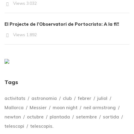
Views
3.032
El Projecte de l’Observatori de Portocristo: A la fi!!
Views
1.892
Tags
activitats
astronomia
club
febrer
juliol
Mallorca
Messier
moon night
neil armstrong
newton
octubre
plantada
setembre
sortida
telescopi
telescopis.