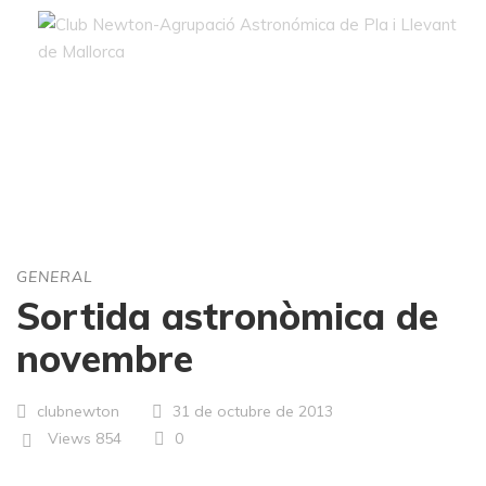
Blog
GENERAL
Sortida astronòmica de
novembre
clubnewton
31 de octubre de 2013
Views
854
0