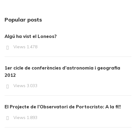
Popular posts
Algú ha vist el Loneos?
Views
1.478
1er cicle de conferències d’astronomia i geografia
2012
Views
3.033
El Projecte de l’Observatori de Portocristo: A la fi!!
Views
1.893