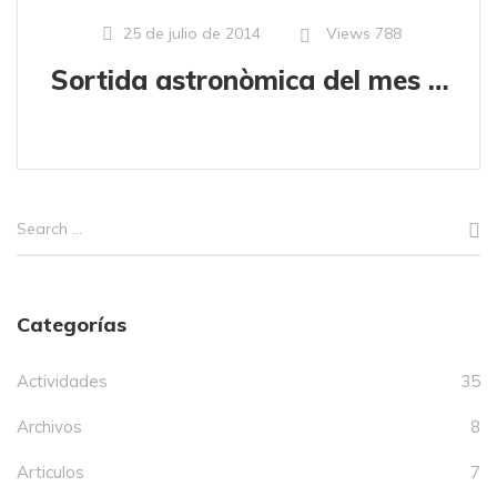
Views
788
25 de julio de 2014
Sortida astronòmica del mes d'agost
Categorías
Actividades
35
Archivos
8
Articulos
7