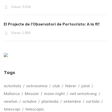
Views
3.034
El Projecte de l’Observatori de Portocristo: A la fi!!
Views
1.895
Tags
activitats
astronomia
club
febrer
juliol
Mallorca
Messier
moon night
neil armstrong
newton
octubre
plantada
setembre
sortida
telescopi
telescopis.