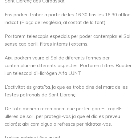
Sant Llorenç des Cardassar.
Ens podreu trobar a partir de les 16:30 fins les 18:30 al lloc
indicat (Plaça de l’església, al costat de la font).
Portarem telescopis especials per poder contemplar el Sol
sense cap perill: filtres interns i externs.
Així, podrem veure el Sol de diferents formes per
contemplar-ne diferents aspectes. Portarem filtres Baader
i un telescopi d’Hidrògen Alfa LUNT.
L’activitat és gratuïta, ja que es troba dins del marc de les
festes patronals de Sant Llorenç.
De tota manera recomanem que porteu gorres, capells,
ulleres de sol…per protegir-vos ja que el dia es preveu
calorós; així com aigua o refrescs per hidratar-vos.
Moltes gràcies i fins aviat!