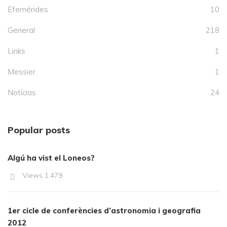
Efemérides
10
General
218
Links
1
Messier
1
Notícias
24
Popular posts
Algú ha vist el Loneos?
Views
1.479
1er cicle de conferències d’astronomia i geografia
2012