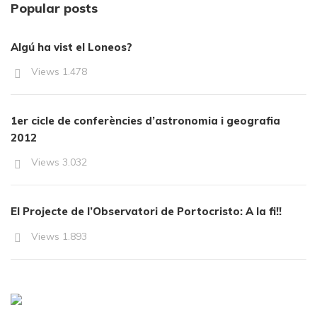
Popular posts
Algú ha vist el Loneos?
Views
1.478
1er cicle de conferències d’astronomia i geografia
2012
Views
3.032
El Projecte de l’Observatori de Portocristo: A la fi!!
Views
1.893