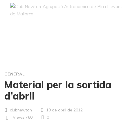
Blog
GENERAL
Material per la sortida
d’abril
clubnewton
19 de abril de 2012
Views
760
0