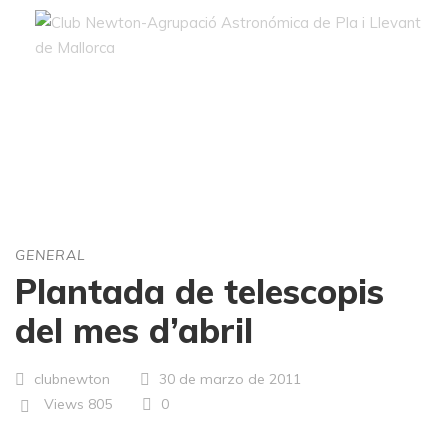
Blog
GENERAL
Plantada de telescopis
del mes d’abril
clubnewton
30 de marzo de 2011
Views
805
0