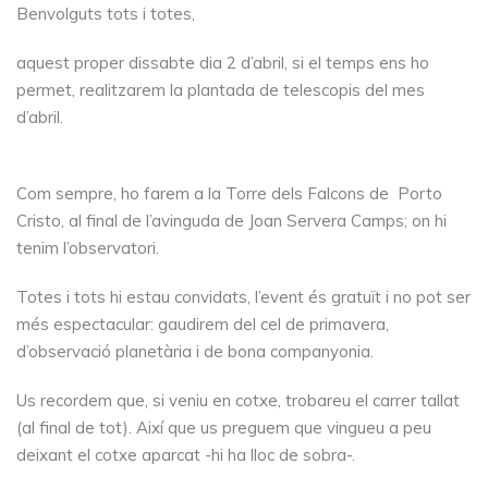
Benvolguts tots i totes,
aquest proper dissabte dia 2 d’abril, si el temps ens ho
permet, realitzarem la plantada de telescopis del mes
d’abril.
Com sempre, ho farem a la Torre dels Falcons de Porto
Cristo, al final de l’avinguda de Joan Servera Camps; on hi
tenim l’observatori.
Totes i tots hi estau convidats, l’event és gratuït i no pot ser
més espectacular: gaudirem del cel de primavera,
d’observació planetària i de bona companyonia.
Us recordem que, si veniu en cotxe, trobareu el carrer tallat
(al final de tot). Així que us preguem que vingueu a peu
deixant el cotxe aparcat -hi ha lloc de sobra-.