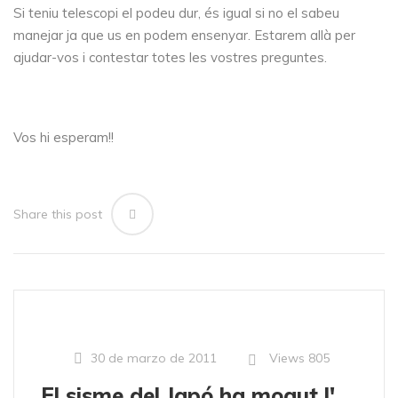
Si teniu telescopi el podeu dur, és igual si no el sabeu
manejar ja que us en podem ensenyar. Estarem allà per
ajudar-vos i contestar totes les vostres preguntes.
Vos hi esperam!!
Share this post
Views
805
30 de marzo de 2011
El sisme del Japó ha mogut l'eix de la Terra