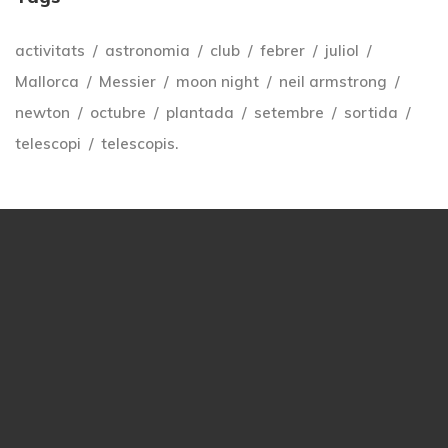
activitats
astronomia
club
febrer
juliol
Mallorca
Messier
moon night
neil armstrong
newton
octubre
plantada
setembre
sortida
telescopi
telescopis.