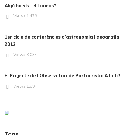
Algú ha vist el Loneos?
Views
1.479
1er cicle de conferències d’astronomia i geografia
2012
Views
3.034
El Projecte de l’Observatori de Portocristo: A la fi!!
Views
1.894
Tags