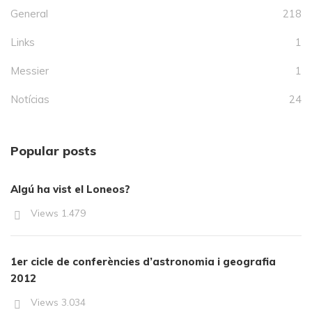
General
218
Links
1
Messier
1
Notícias
24
Popular posts
Algú ha vist el Loneos?
Views
1.479
1er cicle de conferències d’astronomia i geografia
2012
Views
3.034