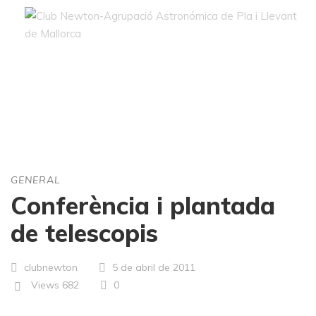
Blog
GENERAL
Conferència i plantada
de telescopis
clubnewton
5 de abril de 2011
Views
682
0