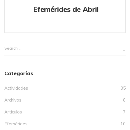
Efemérides de Abril
Categorías
Actividades
35
Archivos
8
Articulos
7
Efemérides
10