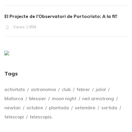
El Projecte de l’Observatori de Portocristo: A la fi!!
Views
1.894
Tags
activitats
astronomia
club
febrer
juliol
Mallorca
Messier
moon night
neil armstrong
newton
octubre
plantada
setembre
sortida
telescopi
telescopis.