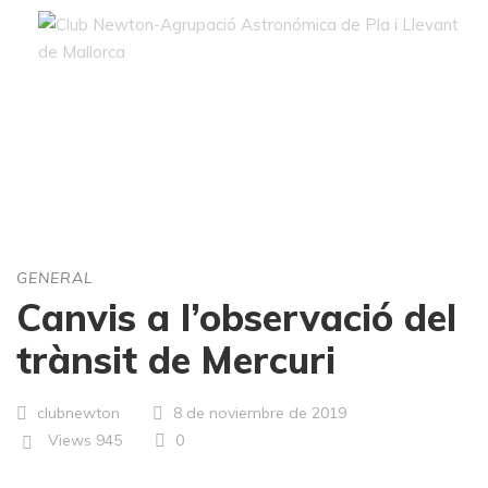
Blog
GENERAL
Canvis a l’observació del
trànsit de Mercuri
clubnewton
8 de noviembre de 2019
Views
945
0