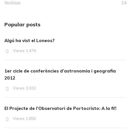
Notícias
24
Popular posts
Algú ha vist el Loneos?
Views
1.476
1er cicle de conferències d’astronomia i geografia
2012
Views
3.032
El Projecte de l’Observatori de Portocristo: A la fi!!
Views
1.892