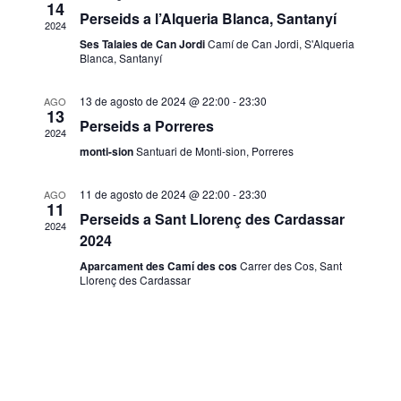
14
and
Perseids a l’Alqueria Blanca, Santanyí
2024
Ses Talaies de Can Jordi
Camí de Can Jordi, S'Alqueria
Blanca, Santanyí
Vie
13 de agosto de 2024 @ 22:00
-
23:30
AGO
13
Navi
Perseids a Porreres
2024
monti-sion
Santuari de Monti-sion, Porreres
11 de agosto de 2024 @ 22:00
-
23:30
AGO
11
Perseids a Sant Llorenç des Cardassar
2024
2024
Aparcament des Camí des cos
Carrer des Cos, Sant
Llorenç des Cardassar