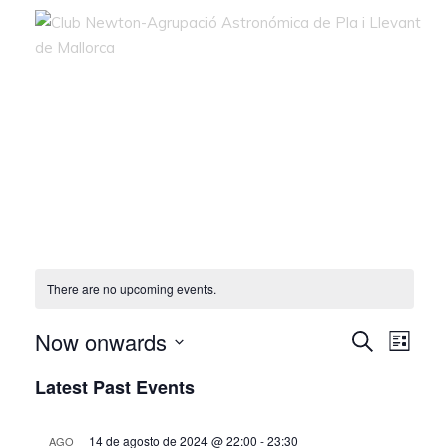
There are no upcoming events.
Now onwards
Even
Ev
Search
List
Select
Latest Past Events
Vi
date.
Sea
Na
14 de agosto de 2024 @ 22:00
-
23:30
AGO