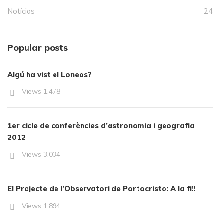
Notícias
24
Popular posts
Algú ha vist el Loneos?
Views
1.478
1er cicle de conferències d’astronomia i geografia
2012
Views
3.034
El Projecte de l’Observatori de Portocristo: A la fi!!
Views
1.894