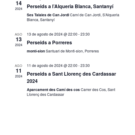
14
and
Perseids a l’Alqueria Blanca, Santanyí
2024
Ses Talaies de Can Jordi
Camí de Can Jordi, S'Alqueria
Blanca, Santanyí
Vie
13 de agosto de 2024 @ 22:00
-
23:30
AGO
13
Navi
Perseids a Porreres
2024
monti-sion
Santuari de Monti-sion, Porreres
11 de agosto de 2024 @ 22:00
-
23:30
AGO
11
Perseids a Sant Llorenç des Cardassar
2024
2024
Aparcament des Camí des cos
Carrer des Cos, Sant
Llorenç des Cardassar