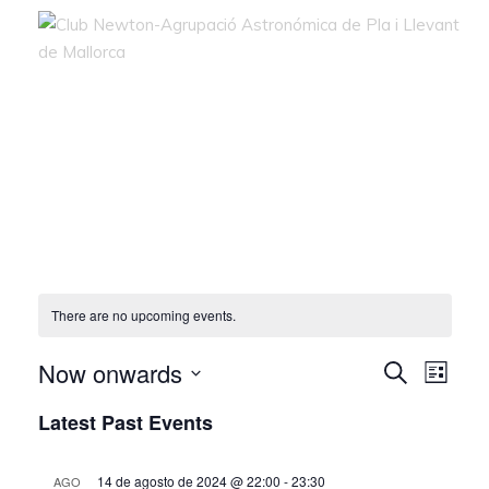
There are no upcoming events.
Now onwards
Even
Ev
Search
List
Select
Latest Past Events
Vi
date.
Sea
Na
14 de agosto de 2024 @ 22:00
-
23:30
AGO