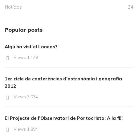
Notícias
24
Popular posts
Algú ha vist el Loneos?
Views
1.479
1er cicle de conferències d’astronomia i geografia
2012
Views
3.034
El Projecte de l’Observatori de Portocristo: A la fi!!
Views
1.894