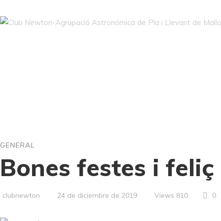
Blog
Inici
Club Newton
Activitats
Fotos i videos
GENERAL
Bones festes i feli
Views
810
0
clubnewton
24 de diciembre de 2019