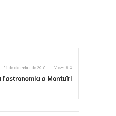
Views
810
24 de diciembre de 2019
 l'astronomia a Montuïri