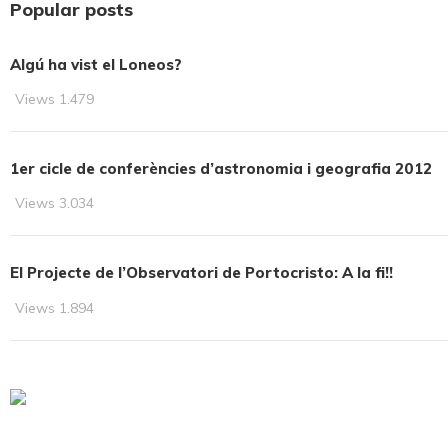
Popular posts
Algú ha vist el Loneos?
Views
1.479
1er cicle de conferències d’astronomia i geografia 2012
Views
3.034
El Projecte de l’Observatori de Portocristo: A la fi!!
Views
1.894