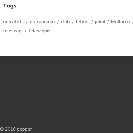
Tags
activitats
astronomia
club
febrer
juliol
Mallorca
telescopi
telescopis.
© 2018 pepper.