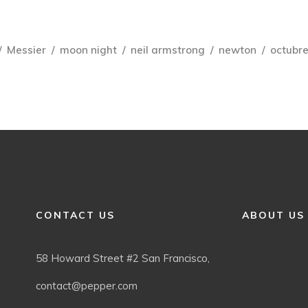
Messier
moon night
neil armstrong
newton
octubr
CONTACT US
ABOUT US
58 Howard Street #2 San Francisco,
contact@pepper.com