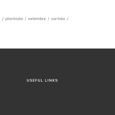
e
plantada
setembre
sortida
USEFUL LINKS