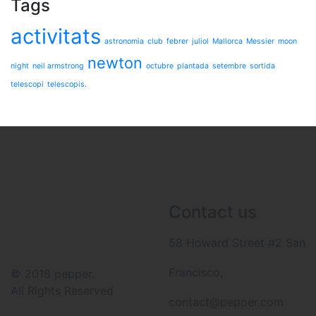
Tags
activitats
astronomia
club
febrer
juliol
Mallorca
Messier
moon
newton
night
neil armstrong
octubre
plantada
setembre
sortida
telescopi
telescopis.
Contact us
58 Howard Street #2 San
Francisco,
© 2018 pepper.
All Rights Reserved
contact@pepper.com