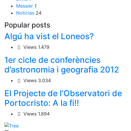
Messier
1
Notícias
24
Popular posts
Algú ha vist el Loneos?
Views
1.479
1er cicle de conferències
d’astronomia i geografia 2012
Views
3.034
El Projecte de l’Observatori de
Portocristo: A la fi!!
Views
1.894