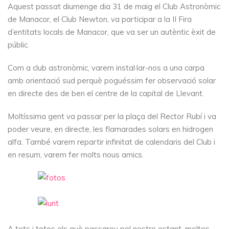
Aquest passat diumenge dia 31 de maig el Club Astronòmic
de Manacor, el Club Newton, va participar a la II Fira
d’entitats locals de Manacor, que va ser un autèntic èxit de
públic.
Com a club astronòmic, varem instal·lar-nos a una carpa
amb orientació sud perquè poguéssim fer observació solar
en directe des de ben el centre de la capital de Llevant.
Moltíssima gent va passar per la plaça del Rector Rubí i va
poder veure, en directe, les flamarades solars en hidrogen
alfa. També varem repartir infinitat de calendaris del Club i
en resum, varem fer molts nous amics.
A tots i totes els què passareu pel nostre estant, moltes