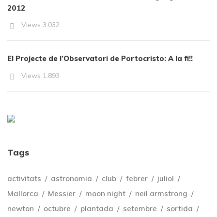
2012
Views
3.032
El Projecte de l’Observatori de Portocristo: A la fi!!
Views
1.893
Tags
activitats
astronomia
club
febrer
juliol
Mallorca
Messier
moon night
neil armstrong
newton
octubre
plantada
setembre
sortida