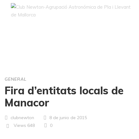
Blog
GENERAL
Fira d’entitats locals de
Manacor
clubnewton
8 de junio de 2015
Views
648
0