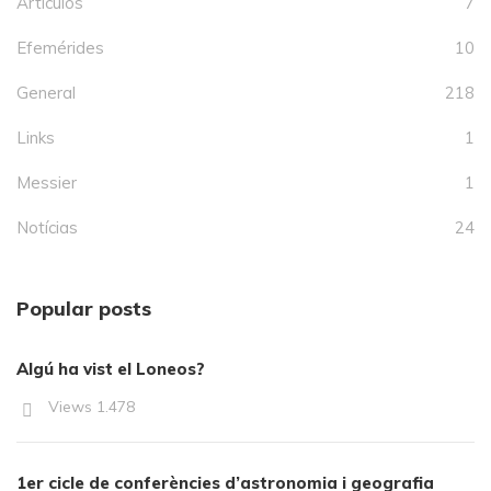
Articulos
7
Efemérides
10
General
218
Links
1
Messier
1
Notícias
24
Popular posts
Algú ha vist el Loneos?
Views
1.478
1er cicle de conferències d’astronomia i geografia