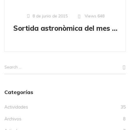
Views
648
8 de junio de 2015
Sortida astronòmica del mes de juny
Categorías
Actividades
35
Archivos
8