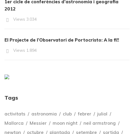
1er cicle de conferències d’astronomia i geografia
2012
Views
3.034
El Projecte de l’Observatori de Portocristo: A la fi!!
Views
1.894
Tags
activitats
astronomia
club
febrer
juliol
Mallorca
Messier
moon night
neil armstrong
newton
octubre
plantada
setembre
sortida