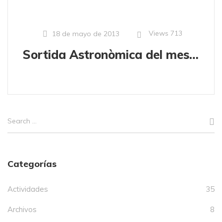
Views
713
18 de mayo de 2013
Sortida Astronòmica del mes de juny
Categorías
Actividades
35
Archivos
8