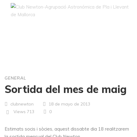
Blog
GENERAL
Sortida del mes de maig
clubnewton
18 de mayo de 2013
Views
713
0
Estimats socis i sòcies, aquest dissabte dia 18 realitzarem
la sortida mensual del Club Newton.