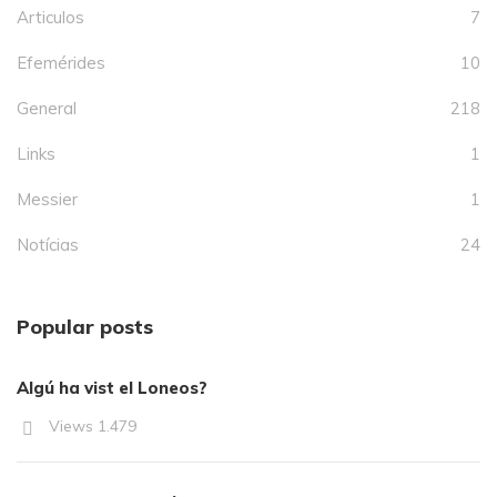
Articulos
7
Efemérides
10
General
218
Links
1
Messier
1
Notícias
24
Popular posts
Algú ha vist el Loneos?
Views
1.479