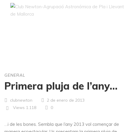
Blog
GENERAL
Primera pluja de l’any…
clubnewton
2 de enero de 2013
Views
1.118
0
…i de les bones. Sembla que l’any 2013 vol començar de
manera espectacular. Us presentam la primera pluja de