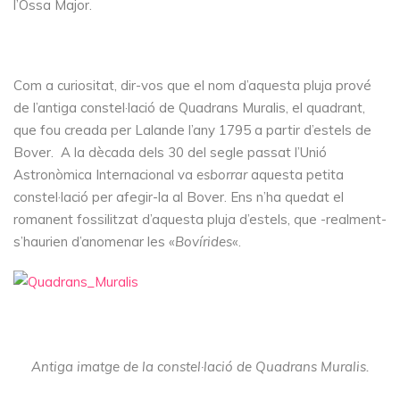
l’Óssa Major.
Com a curiositat, dir-vos que el nom d’aquesta pluja prové
de l’antiga constel·lació de Quadrans Muralis, el quadrant,
que fou creada per Lalande l’any 1795 a partir d’estels de
Bover. A la dècada dels 30 del segle passat l’Unió
Astronòmica Internacional va
esborrar
aquesta petita
constel·lació per afegir-la al Bover. Ens n’ha quedat el
romanent fossilitzat d’aquesta pluja d’estels, que -realment-
s’haurien d’anomenar les «
Bovírides
«.
Antiga imatge de la constel·lació de Quadrans Muralis.