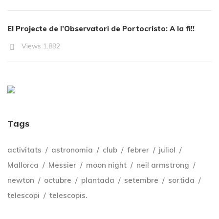
El Projecte de l’Observatori de Portocristo: A la fi!!
Views
1.892
Tags
activitats
astronomia
club
febrer
juliol
Mallorca
Messier
moon night
neil armstrong
newton
octubre
plantada
setembre
sortida
telescopi
telescopis.