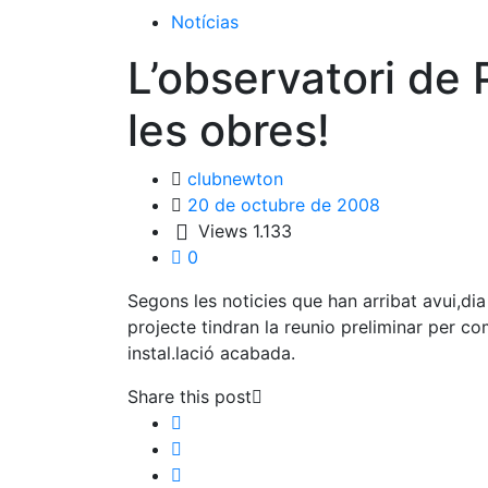
Notícias
L’observatori de
les obres!
clubnewton
20 de octubre de 2008
Views
1.133
0
Segons les noticies que han arribat avui,di
projecte tindran la reunio preliminar per co
instal.lació acabada.
Share this post