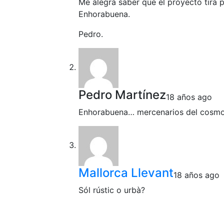
Me alegra saber que el proyecto tira p
Enhorabuena.
Pedro.
Pedro Martínez
18 años ago
Enhorabuena… mercenarios del cosmo
Mallorca Llevant
18 años ago
Sól rústic o urbà?