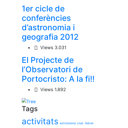
1er cicle de
conferències
d’astronomia i
geografia 2012
Views
3.031
El Projecte de
l’Observatori de
Portocristo: A la fi!!
Views
1.892
Tags
activitats
astronomia
club
febrer