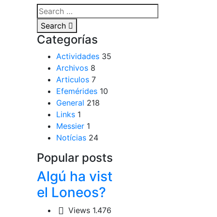
Search
Categorías
Actividades
35
Archivos
8
Articulos
7
Efemérides
10
General
218
Links
1
Messier
1
Notícias
24
Popular posts
Algú ha vist
el Loneos?
Views
1.476