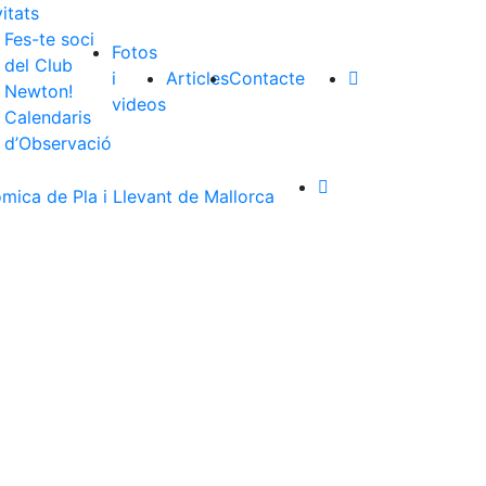
itats
Fes-te soci
Fotos
del Club
i
Articles
Contacte
Newton!
videos
Calendaris
d’Observació