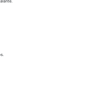
alante.
s.