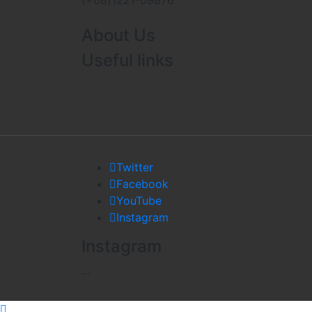
(+68)1221-09876
About Us
Useful links
Twitter
Facebook
YouTube
Instagram
Instagram
…