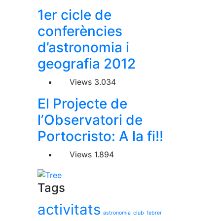
1er cicle de
conferències
d’astronomia i
geografia 2012
Views
3.034
El Projecte de
l’Observatori de
Portocristo: A la fi!!
Views
1.894
Tags
activitats
astronomia
club
febrer