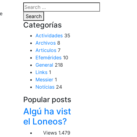
de
Search
Categorías
Actividades
35
Archivos
8
Articulos
7
Efemérides
10
General
218
Links
1
Messier
1
Notícias
24
Popular posts
Algú ha vist
el Loneos?
Views
1.479