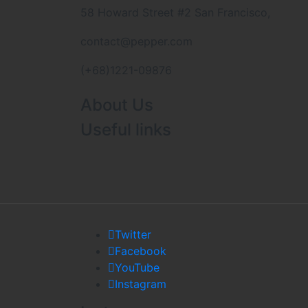
58 Howard Street #2 San Francisco,
contact@pepper.com
(+68)1221-09876
About Us
Useful links
Twitter
Facebook
YouTube
Instagram