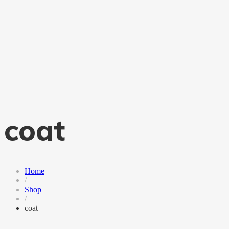
coat
Home
/
Shop
/
coat