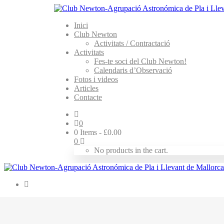
Inici
Club Newton
Activitats / Contractació
Activitats
Fes-te soci del Club Newton!
Calendaris d’Observació
Fotos i videos
Articles
Contacte
0
0 Items
-
£
0.00
0
No products in the cart.