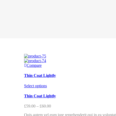
Compare
Thin Coat Lightly
Select options
Thin Coat Lightly
£
59.00
–
£
60.00
Quis autem vel eum iure reprehenderit qui in ea voluptate