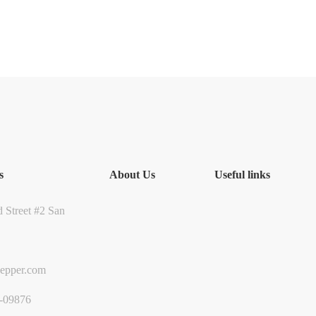
s
About Us
Useful links
 Street #2 San
epper.com
-09876