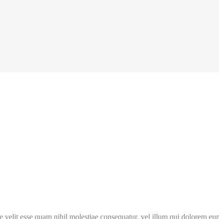
 velit esse quam nihil molestiae consequatur, vel illum qui dolorem eum 