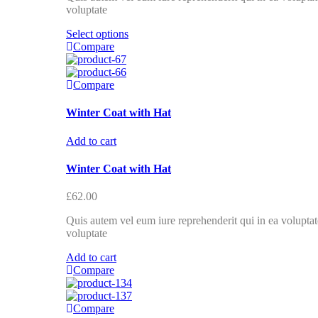
voluptate
Select options
Compare
Compare
Winter Coat with Hat
Add to cart
Winter Coat with Hat
£
62.00
Quis autem vel eum iure reprehenderit qui in ea voluptate
voluptate
Add to cart
Compare
Compare